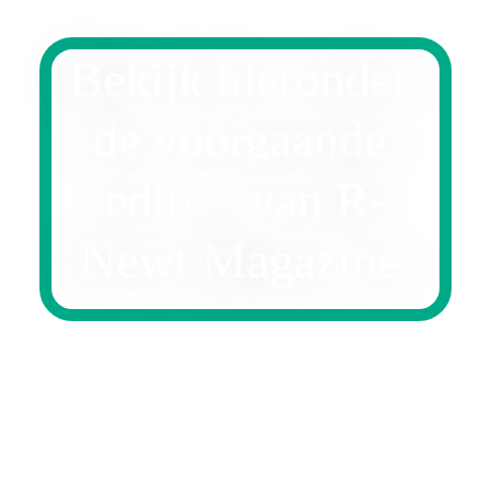
Bekijk hieronder 
de voorgaande 
edities van R-
Newt Magazine 